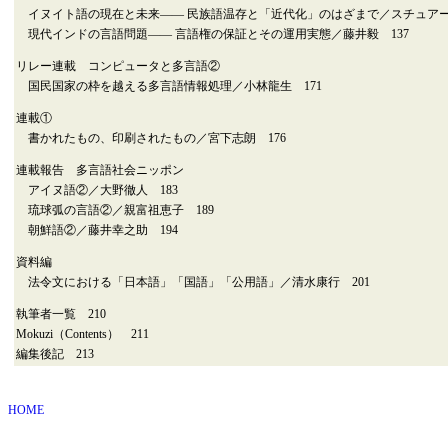
イヌイト語の現在と未来―― 民族語温存と「近代化」のはざまで／スチュアート
現代インドの言語問題―― 言語権の保証とその運用実態／藤井毅 137
リレー連載 コンピュータと多言語②
国民国家の枠を越える多言語情報処理／小林龍生 171
連載①
書かれたもの、印刷されたもの／宮下志朗 176
連載報告 多言語社会ニッポン
アイヌ語②／大野徹人 183
琉球弧の言語②／親富祖恵子 189
朝鮮語②／藤井幸之助 194
資料編
法令文における「日本語」「国語」「公用語」／清水康行 201
執筆者一覧 210
Mokuzi（Contents） 211
編集後記 213
HOME