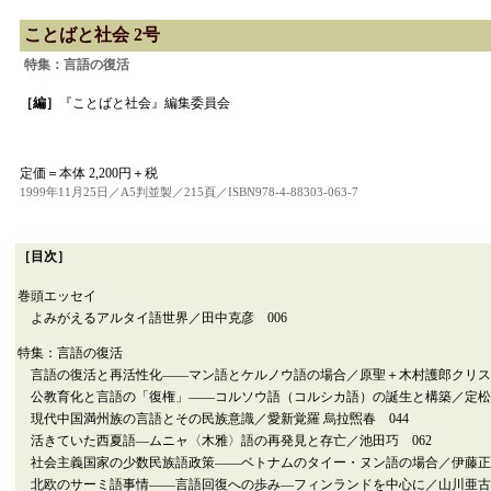
ことばと社会 2号
特集：言語の復活
［編］
『ことばと社会』編集委員会
定価＝本体 2,200円＋税
1999年11月25日／A5判並製／215頁／ISBN978-4-88303-063-7
［目次］
巻頭エッセイ
よみがえるアルタイ語世界／田中克彦 006
特集：言語の復活
言語の復活と再活性化――マン語とケルノウ語の場合／原聖＋木村護郎クリスト
公教育化と言語の「復権」――コルソウ語（コルシカ語）の誕生と構築／定松文
現代中国満州族の言語とその民族意識／愛新覚羅 烏拉煕春 044
活きていた西夏語―ムニャ〈木雅〉語の再発見と存亡／池田巧 062
社会主義国家の少数民族語政策――ベトナムのタイー・ヌン語の場合／伊藤正子
北欧のサーミ語事情――言語回復への歩み―フィンランドを中心に／山川亜古 