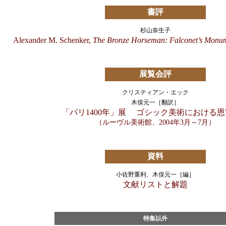
書評
杉山奈生子
Alexander M. Schenker,
The Bronze Horseman: Falconet’s Monume
展覧会評
クリスティアン・エック
木俣元一［翻訳］
「パリ1400年」展 ゴシック美術における
（ルーヴル美術館、2004年3月～7月）
資料
小佐野重利、木俣元一［編］
文献リストと解題
特集以外