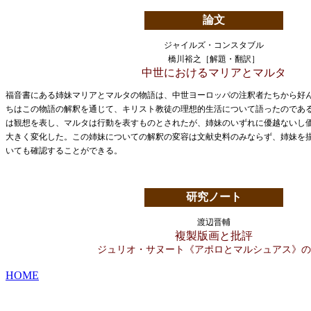
論文
ジャイルズ・コンスタブル
橋川裕之［解題・翻訳］
中世におけるマリアとマルタ
福音書にある姉妹マリアとマルタの物語は、中世ヨーロッパの注釈者たちから好
ちはこの物語の解釈を通じて、キリスト教徒の理想的生活について語ったのであ
は観想を表し、マルタは行動を表すものとされたが、姉妹のいずれに優越ないし
大きく変化した。この姉妹についての解釈の変容は文献史料のみならず、姉妹を
いても確認することができる。
研究ノート
渡辺晋輔
複製版画と批評
ジュリオ・サヌート《アポロとマルシュアス》の
HOME