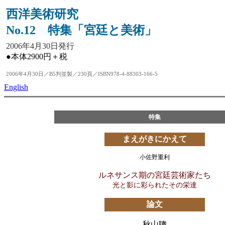
西洋美術研究
No.12 特集「宮廷と美術」
2006年4月30日発行
●本体2900円＋税
2006年4月30日／B5判並製／230頁／ISBN978-4-88303-166-5
English
特集
まえがきにかえて
小佐野重利
ルネサンス期の宮廷芸術家たち
光と影に彩られたその栄達
論文
秋山聰