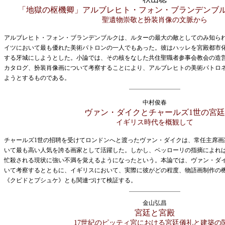
「地獄の枢機卿」アルブレヒト・フォン・ブランデンブ
聖遺物崇敬と扮装肖像の文脈から
アルブレヒト・フォン・ブランデンブルクは、ルターの最大の敵としてのみ知ら
イツにおいて最も優れた美術パトロンの一人でもあった。彼はハッレを宮殿都市
する牙城にしようとした。小論では、その核をなした共住聖職者参事会教会の造
カタログ、扮装肖像画について考察することにより、アルブレヒトの美術パトロ
ようとするものである。
中村俊春
ヴァン・ダイクとチャールズ1世の宮廷
イギリス時代を概観して
チャールズ1世の招聘を受けてロンドンへと渡ったヴァン・ダイクは、常任主席画
いて最も高い人気を誇る画家として活躍した。しかし、ベッローリの指摘によれ
忙殺される現状に強い不満を覚えるようになったという。本論では、ヴァン・ダ
いて考察するとともに、イギリスにおいて、実際に彼がどの程度、物語画制作の
《クピドとプシュケ》とも関連づけて検証する。
金山弘昌
宮廷と宮殿
17世紀のピッティ宮における宮廷儀礼と建築の