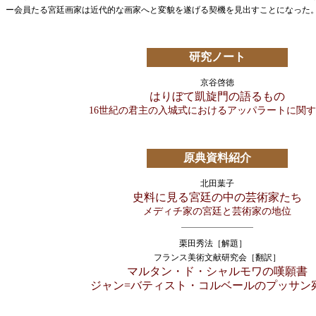
ー会員たる宮廷画家は近代的な画家へと変貌を遂げる契機を見出すことになった
研究ノート
京谷啓徳
はりぼて凱旋門の語るもの
16世紀の君主の入城式におけるアッパラートに関
原典資料紹介
北田葉子
史料に見る宮廷の中の芸術家たち
メディチ家の宮廷と芸術家の地位
栗田秀法［解題］
フランス美術文献研究会［翻訳］
マルタン・ド・シャルモワの嘆願書
ジャン=バティスト・コルベールのプッサン