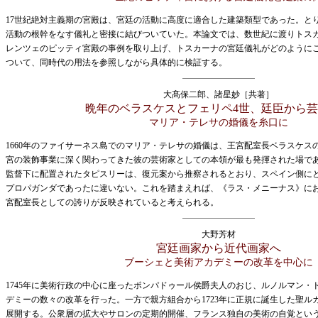
17世紀絶対主義期の宮殿は、宮廷の活動に高度に適合した建築類型であった。と
活動の根幹をなす儀礼と密接に結びついていた。本論文では、数世紀に渡りトス
レンツェのピッティ宮殿の事例を取り上げ、トスカーナの宮廷儀礼がどのように
ついて、同時代の用法を参照しながら具体的に検証する。
大髙保二郎、諸星妙［共著］
晩年のベラスケスとフェリペ4世、廷臣から
マリア・テレサの婚儀を糸口に
1660年のファイサーネス島でのマリア・テレサの婚儀は、王宮配室長ベラスケス
宮の装飾事業に深く関わってきた彼の芸術家としての本領が最も発揮された場で
監督下に配置されたタピスリーは、復元案から推察されるとおり、スペイン側に
プロパガンダであったに違いない。これを踏まえれば、《ラス・メニーナス》に
宮配室長としての誇りが反映されていると考えられる。
大野芳材
宮廷画家から近代画家へ
ブーシェと美術アカデミーの改革を中心に
1745年に美術行政の中心に座ったポンパドゥール侯爵夫人のおじ、ルノルマン・
デミーの数々の改革を行った。一方で親方組合から1723年に正規に誕生した聖ル
展開する。公衆層の拡大やサロンの定期的開催、フランス独自の美術の自覚とい