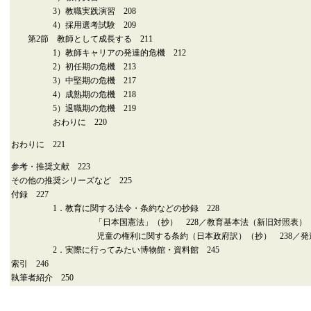
3）教職実践演習 208
4）採用選考試験 209
第2節 教師として成長する 211
1）教師キャリアの発達的危機 212
2）初任期の危機 213
3）中堅期の危機 217
4）成熟期の危機 218
5）退職期の危機 219
おわりに 220
おわりに 221
参考・推奨文献 223
その他の推奨シリーズなど 225
付録 227
1．教育に関する法令・条約などの抄録 228
「日本国憲法」（抄） 228／教育基本法（新旧対照表） 2
児童の権利に関する条約（日本政府訳）（抄） 238／発達障害
2．実際に行ってみたい博物館・資料館 245
索引 246
執筆者紹介 250