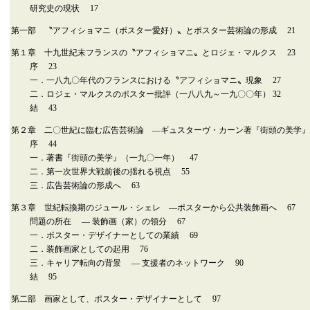
研究史の現状 17
第一部 〝アフィショマニ（ポスター愛好）〟とポスター芸術論の形成 21
第１章 十九世紀末フランスの〝アフィショマニ〟とロジェ・マルクス 23
序 23
一．一八九〇年代のフランスにおける〝アフィショマニ〟現象 27
二．ロジェ・マルクスのポスター批評（一八八九～一九〇〇年） 32
結 43
第２章 二〇世紀に臨む広告芸術論 ―ギュスターヴ・カーン著『街頭の美学』
序 44
一．著書『街頭の美学』（一九〇一年） 47
二．第一次世界大戦前後の揺れる視点 55
三．広告芸術論の形成へ 63
第３章 世紀転換期のジュール・シェレ ―ポスターから公共装飾画へ 67
問題の所在 ― 装飾画（家）の領分 67
一．ポスター・デザイナーとしての業績 69
二．装飾画家としての起用 76
三．キャリア転向の背景 ― 支援者のネットワーク 90
結 95
第二部 画家として、ポスター・デザイナーとして 97