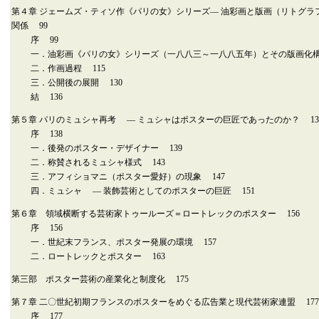
第４章 ジェームズ・ティソ作《パリの女》シリーズ― 油彩画と版画（リトグラ
関係 99
序 99
一．油彩画《パリの女》シリーズ（一八八三～一八八五年）とその版画化構想
二．作画過程 115
三．公開後の展開 130
結 136
第５章 パリのミュシャ再考 ― ミュシャはポスターの巨匠であったのか？ 13
序 138
一．後発のポスター・デザイナー 139
二．称賛されるミュシャ様式 143
三．アフィショマニ（ポスター愛好）の現象 147
四．ミュシャ ― 装飾芸術としてのポスターの巨匠 151
第６章 領域横断する芸術家トゥールーズ＝ロートレックのポスター 156
序 156
一．世紀末フランス、ポスター発展の環境 157
二．ロートレックとポスター 163
第三部 ポスター芸術の産業化と制度化 175
第７章 二〇世紀初期フランスのポスターをめぐる広告業と現代芸術家連盟 177
序 177