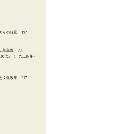
その背景 197
統主義 203
ために」（一九三四年）
文化政策 217