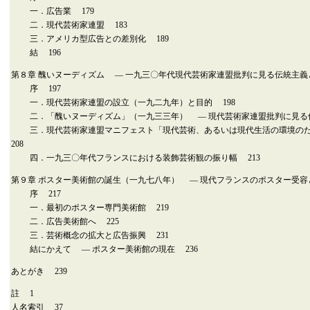
一．広告業 179
二．現代芸術家連盟 183
三．アメリカ型広告との差別化 189
結 196
第８章 醜いヌーディズム ― 一九三〇年代現代芸術家連盟批判に見る伝統主義と
序 197
一．現代芸術家連盟の設立（一九二九年）と目的 198
二．「醜いヌーディズム」（一九三三年） ― 現代芸術家連盟批判に見る伝
三．現代芸術家連盟マニフェスト「現代芸術、あるいは現代生活の環境の
208
四．一九三〇年代フランスにおける装飾芸術観の振り幅 213
第９章 ポスター美術館の誕生（一九七八年） ― 現代フランスのポスター受容と
序 217
一．最初のポスター専門美術館 219
二．広告美術館へ 225
三．芸術概念の拡大と広告振興 231
結にかえて ― ポスター美術館の現在 236
あとがき 239
註 1
人名索引 37