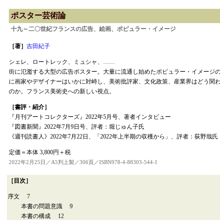
ポスター芸術論
十九～二〇世紀フランスの広告、絵画、ポピュラー・イメージ
［著］
吉田紀子
シェレ、ロートレック、ミュシャ、……
街に氾濫する大型の広告ポスター。大量に流通し始めたポピュラー・イメージ
に画家やデザイナーはいかに対峙し、美術批評家、文化政策、産業界はどう関
のか。フランス美術史への新しい視点。
［書評・紹介］
『月刊アートコレクターズ』2022年5月号、著者インタビュー
『図書新聞』2022年7月9日号、評者：堀じゅん子氏
《週刊読書人》2022年7月22日、「2022年上半期の収穫から」、評者：荻野哉氏
定価＝本体 3,800円＋税
2022年2月25日／A5判上製／306頁／ISBN978-4-88303-544-1
［目次］
序文 7
本書の問題意識 9
本書の構成 12