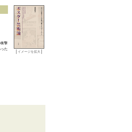
の衝撃
わった
│
│
イメージを拡大