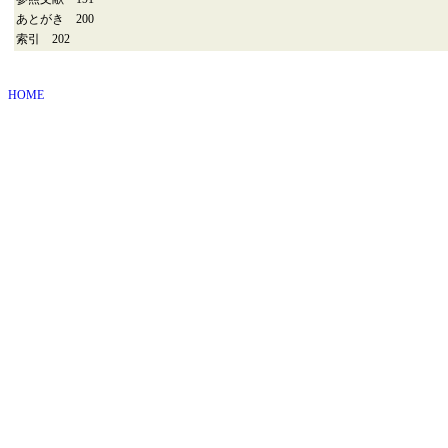
あとがき 200
索引 202
HOME