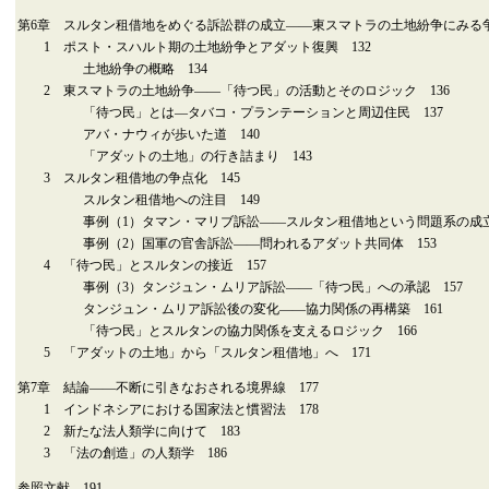
第6章 スルタン租借地をめぐる訴訟群の成立――東スマトラの土地紛争にみる争
1 ポスト・スハルト期の土地紛争とアダット復興 132
土地紛争の概略 134
2 東スマトラの土地紛争――「待つ民」の活動とそのロジック 136
「待つ民」とは―タバコ・プランテーションと周辺住民 137
アバ・ナウィが歩いた道 140
「アダットの土地」の行き詰まり 143
3 スルタン租借地の争点化 145
スルタン租借地への注目 149
事例（1）タマン・マリブ訴訟――スルタン租借地という問題系の成立 
事例（2）国軍の官舎訴訟――問われるアダット共同体 153
4 「待つ民」とスルタンの接近 157
事例（3）タンジュン・ムリア訴訟――「待つ民」への承認 157
タンジュン・ムリア訴訟後の変化――協力関係の再構築 161
「待つ民」とスルタンの協力関係を支えるロジック 166
5 「アダットの土地」から「スルタン租借地」へ 171
第7章 結論――不断に引きなおされる境界線 177
1 インドネシアにおける国家法と慣習法 178
2 新たな法人類学に向けて 183
3 「法の創造」の人類学 186
参照文献 191