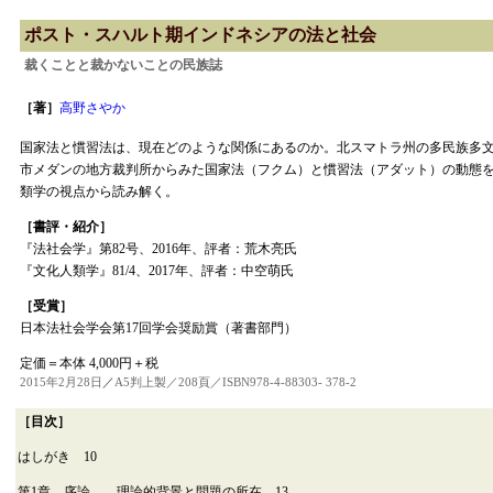
ポスト・スハルト期インドネシアの法と社会
裁くことと裁かないことの民族誌
［著］
高野さやか
国家法と慣習法は、現在どのような関係にあるのか。北スマトラ州の多民族多
市メダンの地方裁判所からみた国家法（フクム）と慣習法（アダット）の動態
類学の視点から読み解く。
［書評・紹介］
『法社会学』第82号、2016年、評者：荒木亮氏
『文化人類学』81/4、2017年、評者：中空萌氏
［受賞］
日本法社会学会第17回学会奨励賞（著書部門）
定価＝本体 4,000円＋税
2015年2月28日
／
A5判上製／208頁／ISBN978-4-88303- 378-2
［目次］
はしがき 10
第1章 序論――理論的背景と問題の所在 13