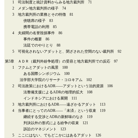
1 司法制度と統計資料からみる地方裁判所 71
2 メダン地方裁判所の様子 74
3 地方裁判所の業務とその特徴 81
傍聴席の様子 83
携帯電話の利用 85
4 夫婦間の名誉毀損事件 86
事件の概要 86
法廷でのやりとり 88
5 可視化されないアダットと、閉ざされた空間のない裁判所 92
第5章 ＡＤＲ（裁判外紛争処理）の受容と地方裁判所での反応 97
1 フクムとアダットの風景 100
ある国際シンポジウム 100
法学部大学院のリサーチ・コロキアム 102
2 司法政策におけるADR――アダットという法的資源 106
法整備支援によるADRの地理的拡大 108
インドネシアにおける展開 111
3 地方裁判所におけるADR――遠ざかるアダット 113
4 当事者にとってのADR――「未済」という収束 119
継続する交渉とADRの新鮮味のなさ 119
判決以外の形式による紛争の収束 121
訴訟のマネジメント 123
5 ここにはない、でもどこかにはあるアダット 126