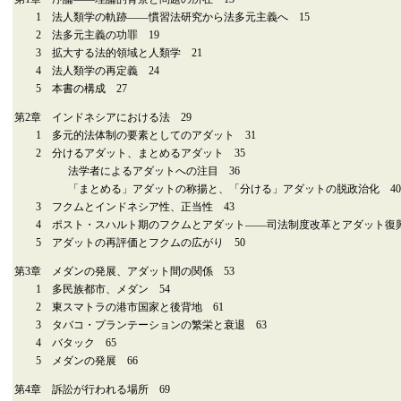
1 法人類学の軌跡――慣習法研究から法多元主義へ 15
2 法多元主義の功罪 19
3 拡大する法的領域と人類学 21
4 法人類学の再定義 24
5 本書の構成 27
第2章 インドネシアにおける法 29
1 多元的法体制の要素としてのアダット 31
2 分けるアダット、まとめるアダット 35
法学者によるアダットへの注目 36
「まとめる」アダットの称揚と、「分ける」アダットの脱政治化 40
3 フクムとインドネシア性、正当性 43
4 ポスト・スハルト期のフクムとアダット――司法制度改革とアダット復興
5 アダットの再評価とフクムの広がり 50
第3章 メダンの発展、アダット間の関係 53
1 多民族都市、メダン 54
2 東スマトラの港市国家と後背地 61
3 タバコ・プランテーションの繁栄と衰退 63
4 バタック 65
5 メダンの発展 66
第4章 訴訟が行われる場所 69