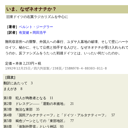
いま、なぜネオナチか？
旧東ドイツの右翼ラジカリズムを中心に
［著者］
ベルント・ジーグラー
［訳者］
有賀健
＋
岡田浩平
難民収容所への襲撃、外国人への暴行、ユダヤ人墓地の破壊、そして壁にハー
ロイツ。秘かに、そして公然と拍手する人びと。なぜネオナチが受け入れられ
うのか。反ファシズムをうたった戦後ドイツとは、いったい何だったのか。
定価＝本体 2,233円＋税
1992年12月25日／四六判並製／238頁／ISBN978-4-88303-011-8
［目次］
翻訳にあたって 3
まえがき 8
第1章 犯人が殉教者となる 11
第2章 ドレスデン――「運動の本拠地」 21
第3章 無法な東部 35
第4章 「国民アルナナティーフ」と「ドイツ・アルタナティーフ」 57
第5章 褐色ゾーンとしての「東部地区」 77
第6章 「体制外野党」という神話 93