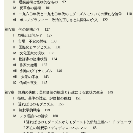
Ⅲ 退廃芸術と怪物的なもの 92
Ⅳ 反革命の芸術 101
Ⅴ 一九六〇年代と一九七〇年代のモダニズムについての新たな論争 110
Ⅵ ポルノグラフィー、政治的正しさと共同体の介入 122
第Ⅳ章 何の危機か？ 127
Ⅰ 危機とは何か？ 127
Ⅱ 市場：不安の射程 130
Ⅲ 国際化とマゾヒズム 131
Ⅳ 文化国家の現状 133
Ⅴ 批評家の健康状態 134
Ⅵ 作家の撤退 137
Ⅶ 創造のダイナミズム 140
Ⅷ 大衆の不在 143
Ⅸ 信頼の喪失 145
第Ⅴ章 救助の失敗：美的価値の擁護と行政による意味の生産 149
Ⅰ 拒絶、基準の対立、評価軸の移動 151
Ⅱ 遅ればせのモダニズム 155
Ⅲ 解釈学的戦略 159
Ⅳ メタ理論への訴求 160
1 遅ればせのモダニズムからモダニスト的伝統主義へ：ド･デューヴ 
2 不在の解釈学：ディディ＝ユベルマン 165