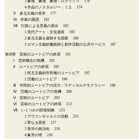
3 象徴、象徴、象徴：ロクリッツ 170
4 作品のノスタルジー：ミエ 174
Ⅴ 多元主義の美学 177
Ⅵ 作家の困惑 181
Ⅶ 行政による意義の産出 183
1 現代アート：文化遺産 185
2 多元主義を援助する国家 186
3 ロマン主義的魔術師と創作活動の公共サービス 187
第Ⅵ章 芸術のユートピアの終焉 191
Ⅰ 芸術概念の危機 192
Ⅱ ユートピアの終焉 195
1 民主主義的市民権のユートピア 195
2 労働のユートピア 196
Ⅲ 市民的ユートピアの活力：ラディカルデモクラシー 198
Ⅳ 労働のユートピアの危機 200
Ⅴ 芸術のユートピア 203
Ⅵ 芸術のユートピアの終焉 213
Ⅶ いくつかの防衛戦略 215
1 アヴァンギャルドの活動 215
2 聖なる歴史 217
3 美学の政治化 218
4 象牙の塔 218