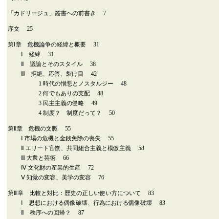
「カドリージュ」叢書への前書き 7
序文 25
第Ⅰ章 危機論争の経緯と概要 31
Ⅰ 経緯 31
Ⅱ 議論とそのスタイル 38
Ⅲ 拒絶、応答、裂け目 42
1 時代の憎悪とノスタルジー 48
2 何でもありの支配 48
3 民主主義の侵略 49
4 制度？ 制度だって？ 50
第Ⅱ章 危機の文脈 55
Ⅰ 市場の危機と金銭免除の喪失 55
Ⅱ エリート官僚、共同組合主義と模倣主義 58
Ⅲ 大衆と芸術 66
Ⅳ 文化財の産業的生産 72
Ⅴ 知覚の変容、美学の変容 76
第Ⅲ章 比較と対比：歴史の正しい使い方について 83
Ⅰ 思想における偶像破壊、行為における偶像破壊 83
Ⅱ 秩序への回帰？ 87