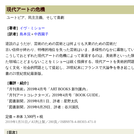
現代アートの危機
ユートピア、民主主義、そして喜劇
［著者］
イヴ・ミショー
［訳者］
島本浣
＋
中西園子
逆説のようだが、芸術のための芸術とは何よりも大衆のための芸術だ
古い信仰が終わり、特権的地位を失った芸術はいま、多様性のなかに霧散して
こうしておとずれた現代アートの危機によって衰退するのは、美術界といった
た領域にとどまらないことをミショーは鋭く指摘する。現代アートを美術的問
なく文化・社会的問題として提起し、20世紀末にフランスで大論争を巻き起こ
書の21世紀世紀最新版。
［書評・紹介］
『月刊美術』2019年4月号「ART BOOKS 新刊案内」
『月刊アートコレクターズ』2019年4月号「BOOK GUIDE」
「図書新聞」2019年6月1 日、評者：星野太氏
「図書新聞」2019年6月29日、評者：谷川渥氏
定価＝本体 3,500円＋税
2019年1月31日
／
A5判上製／280頁／ISBN978-4-88303-471-0
［目次］