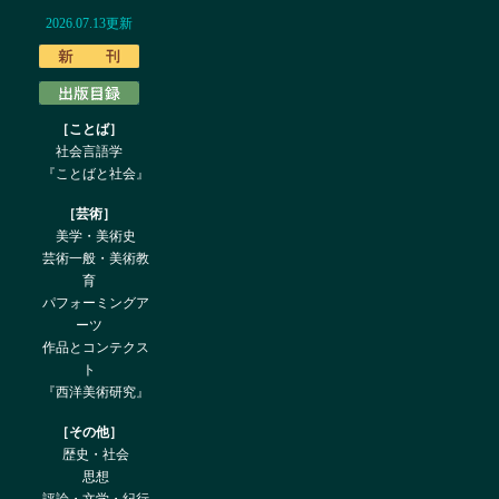
2026.07.13更新
［ことば］
社会言語学
『ことばと社会』
［芸術］
美学・美術史
芸術一般・美術教
育
パフォーミングア
ーツ
作品とコンテクス
ト
『西洋美術研究』
［その他］
歴史・社会
思想